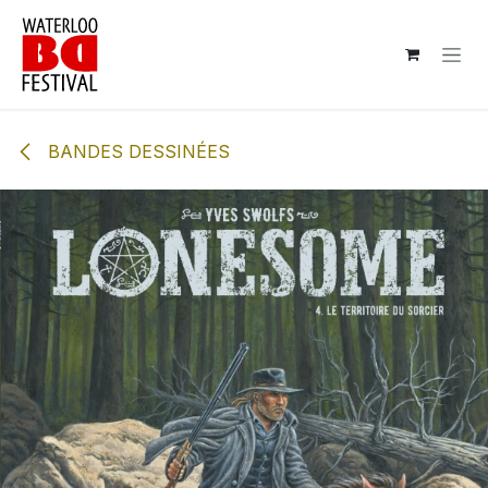
Se rendre au contenu
BANDES DESSINÉES