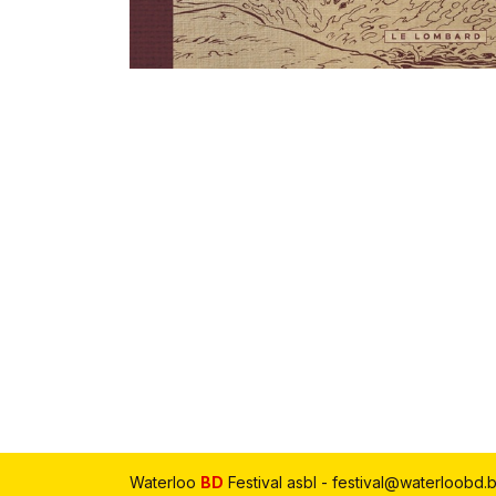
Waterloo
BD
Festival asbl - festival@waterloobd.