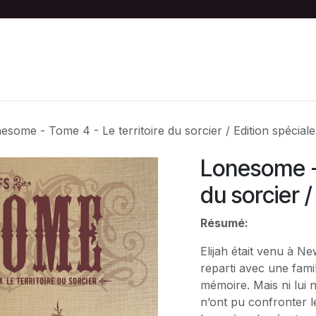
S
ACTIVITÉS
BOUTIQUE
LES NEMOS
esome - Tome 4 - Le territoire du sorcier / Edition spécial
Lonesome - 
du sorcier /
Résumé:
Elijah était venu à N
reparti avec une fami
mémoire. Mais ni lui 
n’ont pu confronter l