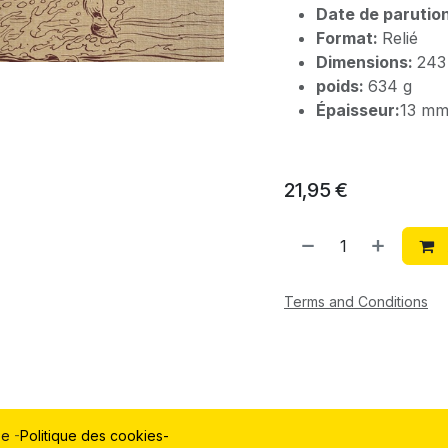
Date de parutio
Format:
Relié
Dimensions:
243
poids:
634 g
Épaisseur:
13 m
21,95
€
Terms and Conditions
be
-
Politique des cookies-