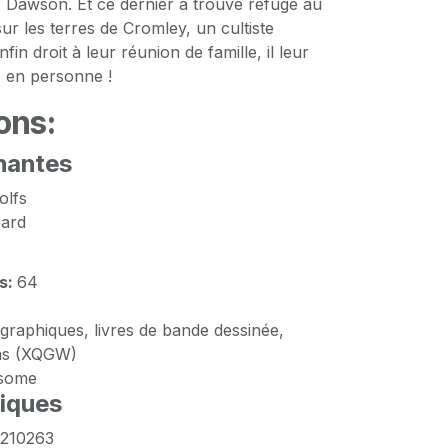
r Dawson. Et ce dernier a trouvé refuge au
ur les terres de Cromley, un cultiste
fin droit à leur réunion de famille, il leur
le en personne !
ons:
nantes
olfs
ard
s:
64
s
raphiques, livres de bande dessinée,
ns (XQGW)
some
tiques
210263