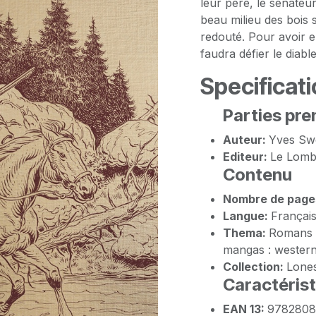
leur père, le sénateu
beau milieu des bois s
redouté. Pour avoir en
faudra défier le diab
Specificati
Parties pre
Auteur:
Yves Sw
Editeur:
Le Lomb
Contenu
Nombre de page
Langue:
Françai
Thema:
Romans g
mangas : wester
Collection:
Lone
Caractéris
EAN 13:
9782808