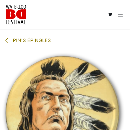
Se rendre au contenu
PIN'S ÉPINGLES