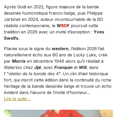
Après Godi en 2022, figure majeure de la bande
dessinée humoristique franco-belge, puis Philippe
Jarbinet en 2024, auteur incontournable de la BD
réaliste contemporaine, le
W
BD
F
poursuit cette
tradition en 2026 avec un invité d’exception :
Yves
Swolfs
.
Placée sous le signe du
western
, l’édition 2026 fait
naturellement écho aux 80 ans de
Lucky Luke
, créé
par
Morris
en décembre 1946 alors qu’il résidait à
Waterloo chez
Jijé
, avec
Franquin
et
Will
, dans
l’ "
atelier de la bande des 4"
. Un clin d’œil historique
fort, qui inscrit cette édition dans la continuité du riche
héritage de la bande dessinée belge et trouve un écho
évident dans l’œuvre de l’invité d’honneur...
Lire la suite...