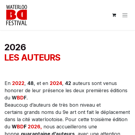
Se rendre au contenu
2026
LES AUTEURS
En
2022
,
48
, et en
2024
,
42
auteurs sont venus
honorer de leur présence les deux premières éditions
du
W
BD
F
.
Beaucoup d’auteurs de très bon niveau et
certains grands noms du 9e art ont fait le déplacement
dans la cité waterlootoise. Pour cette troisième édition
du
W
BD
F
2026,
nous accueillerons une
bonne
quarantaine d’auteurs
, avec une attention