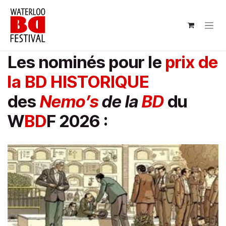
Se rendre au contenu
Les nominés pour le
prix de
la BD HISTORIQUE
des
Nemo’s
de la
BD
du
W
BD
F 2026 :