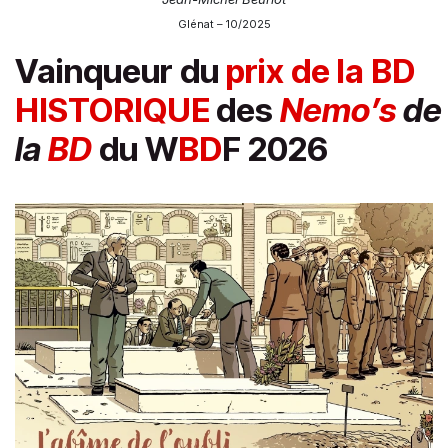
Glénat – 10/2025
Vainqueur du
prix de la BD
HISTORIQUE
des
Nemo’s
de
la
BD
du W
BD
F 2026