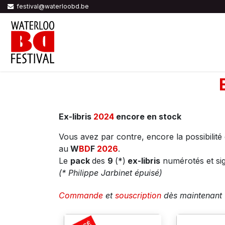
Se rendre au contenu
festival@waterloobd.be
ACCUEIL
PROGRAMME
AUTEUR
Ex-libris
2024
encore en stock
Vous avez par contre, encore la possibili
au
W
BD
F
2026
.
Le
pack
des
9
(*)
ex-libris
numérotés et si
(* Philippe Jarbinet épuisé)
Commande
et
souscription
dès maintenan