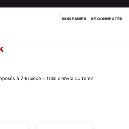
MON PANIER
SE CONNECTER
LIVRE D'OR
COMMUNICATION
CONTACT
k
oposés à
7 €
/pièce + frais d’envoi ou remis