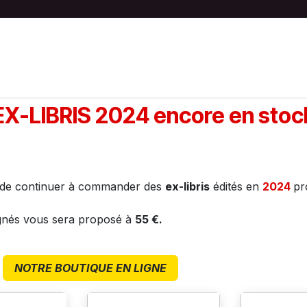
S
ACTIVITÉS
BOUTIQUE
LES NEMOS
EX-LIBRIS 2024 encore en stoc
té de continuer à commander des
ex-libris
édités en
2024
pr
gnés vous sera proposé à
55 €.
t
NOTRE BOUTIQUE EN LIGNE