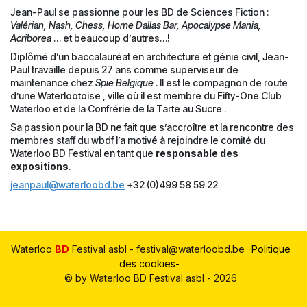
Jean-Paul se passionne pour les BD de Sciences Fiction :
Valérian, Nash, Chess, Home Dallas Bar, Apocalypse Mania,
Acriborea
… et beaucoup d’autres…!
Diplômé d’un baccalauréat en architecture et génie civil, Jean-
Paul travaille depuis 27 ans comme superviseur de
maintenance chez
Spie Belgique
. Il est le compagnon de route
d’une Waterlootoise , ville où il est membre du Fifty-One Club
Waterloo et de la Confrérie de la Tarte au Sucre .
Sa passion pour la BD ne fait que s’accroître et la rencontre des
membres staff du wbdf l’a motivé à rejoindre le comité du
Waterloo BD Festival en tant que
responsable des
expositions
.
jeanpaul@waterloobd.be
+32 (0)499 58 59 22
Waterloo
BD
Festival asbl - festival@waterloobd.be
-
Politique
des cookies-
© by Waterloo BD Festival asbl - 2026