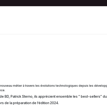
S
ACTIVITÉS
BOUTIQUE
LES NEMOS
n nouveau métier à travers les évolutions technologiques depuis les dévelo
nce.
 de BD, Patrick Sterno, ils apprécient ensemble les “ best-sellers” du 
rs de la préparation de l’édition 2024.