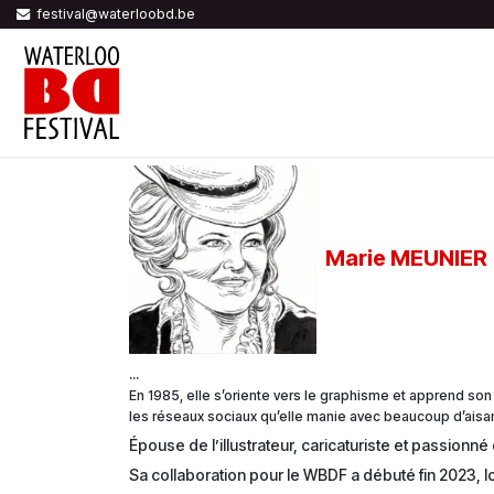
Se rendre au contenu
festival@waterloobd.be
ACCUEIL
PROGRAMME
AUTEUR
Marie MEUNIER
...
En 1985, elle s’oriente vers le graphisme et apprend so
les réseaux sociaux qu’elle manie avec beaucoup d’aisa
Épouse de l’illustrateur, caricaturiste et passionné
Sa collaboration pour le WBDF a débuté fin 2023, lo