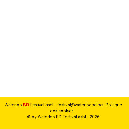
Waterloo
BD
Festival asbl - festival@waterloobd.be
-
Politique
des cookies-
© by Waterloo BD Festival asbl - 2026