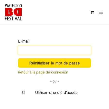
Se rendre au contenu
E-mail
Réinitialiser le mot de passe
Retour à la page de connexion
- ou -
Utiliser une clé d’accès