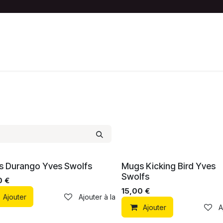
S
ACTIVITÉS
BOUTIQUE
LES NEMOS
 Durango Yves Swolfs
Mugs Kicking Bird Yves
Swolfs
0
€
15,00
€
Ajouter
Ajouter à la liste de souhaits
e souhaits
Ajouter
A