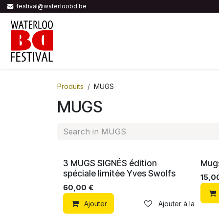
Se rendre au contenu
festival@waterloobd.be
ACCUEIL
PROGRAMME
AUTEUR
Produits
MUGS
MUGS
3 MUGS SIGNÉS édition
Mugs
spéciale limitée Yves Swolfs
15,0
60,00
€
Ajouter
Ajouter à la liste d