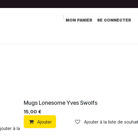
MON PANIER
SE CONNECTER
LIVRE D'OR
COMMUNICATION
CONTACT
Mugs Lonesome Yves Swolfs
15,00
€
Ajouter
Ajouter à la liste de souhai
jouter à la liste de souhaits